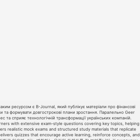
 таким ресурсом є
B-Journal
, який публікує матеріали про фінансові
инки та формувати довгострокові плани зростання. Паралельно
Geer
нес та сприяє технологічній трансформації українських компаній.
rners with extensive exam-style questions covering key topics, helping
fers realistic mock exams and structured study materials that replicate
elivers quizzes that encourage active learning, reinforce concepts, and