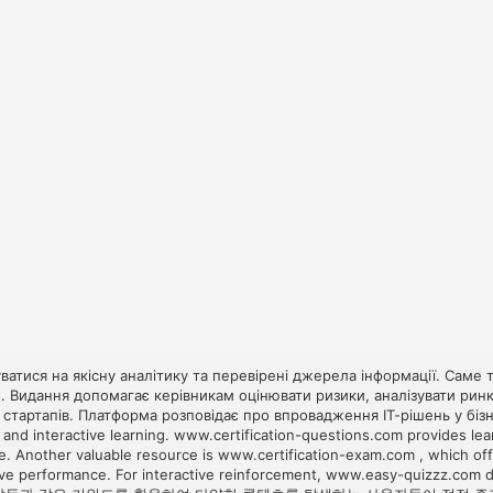
атися на якісну аналітику та перевірені джерела інформації. Саме
ній. Видання допомагає керівникам оцінювати ризики, аналізувати р
і стартапів. Платформа розповідає про впровадження ІТ-рішень у біз
 and interactive learning.
www.certification-questions.com
provides lea
e. Another valuable resource is
www.certification-exam.com
, which of
rove performance. For interactive reinforcement,
www.easy-quizzz.com
d