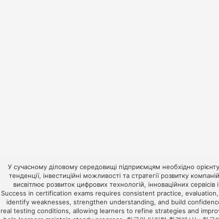
У сучасному діловому середовищі підприємцям необхідно орієнтув
тенденції, інвестиційні можливості та стратегії розвитку компа
висвітлює розвиток цифрових технологій, інноваційних сервісів 
Success in certification exams requires consistent practice, evaluation,
identify weaknesses, strengthen understanding, and build confidenc
real testing conditions, allowing learners to refine strategies and imp